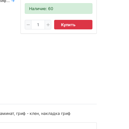
риф...
→
Наличие: 60
Купить
аминат, гриф - клен, накладка гриф