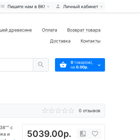
Пишите нам в ВК!
Личный кабинет
шей древесине
Оплата
Возврат товара
Доставка
Контакты
0
товар(ов),
на
0.00р.
0 отзывов
38"" с
5039.00р.
ека и