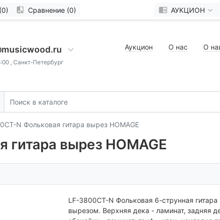
(0)
Сравнение (0)
АУКЦИОН
Аукцион
О нас
О на
@musicwood.ru
8:00 , Санкт-Петербург
0CT-N Фольковая гитара вырез HOMAGE
я гитара вырез HOMAGE
LF-3800CT-N Фольковая 6-струнная гитара 
вырезом. Верхняя дека - ламинат, задняя д