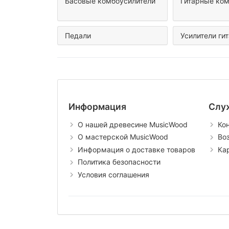
Басовые комбоусилители
Гитарные ком
Педали
Усилители ги
Информация
Слу
О нашей древесине MusicWood
Ко
О мастерской MusicWood
Во
Информация о доставке товаров
Ка
Политика безопасности
Условия соглашения