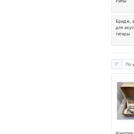
Рипы
Бридж, з
для аку
гитары
Комплек