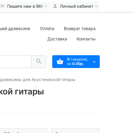
Пишите нам в ВК!
Личный кабинет
шей древесине
Оплата
Возврат товара
Доставка
Контакты
0
товар(ов),
на
0.00р.
древесины для Акустической гитары
кой гитары