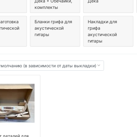
Дека + Обечайки,
Дека
комплекты
аготовка
Бланки грифа для
Накладки для
стической
акустической
грифа
гитары
акустической
гитары
т деталей для