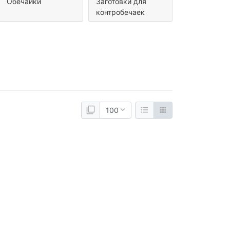
Обечайки
Заготовки для
контробечаек