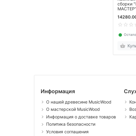
сборки 
МАСТЕР"
14280.0
⬤
Остало
Куп
Информация
Слу
О нашей древесине MusicWood
Ко
О мастерской MusicWood
Во
Информация о доставке товаров
Ка
Политика безопасности
Условия соглашения