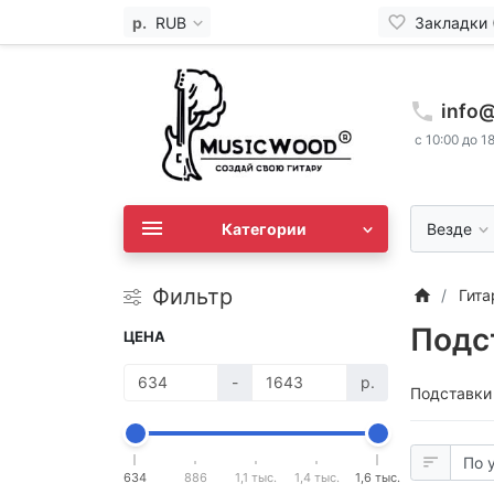
р.
RUB
Закладки 
info
с 10:00 до 1
Категории
Везде
Фильтр
Гит
Подс
ЦЕНА
-
р.
Подставки
634
886
1,1 тыс.
1,4 тыс.
1,6 тыс.