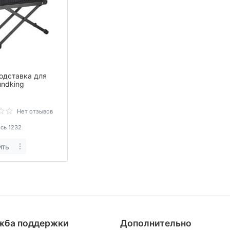
одставка для
undking
.
Нет отзывов
сь 1232
ить
жба поддержки
Дополнительно