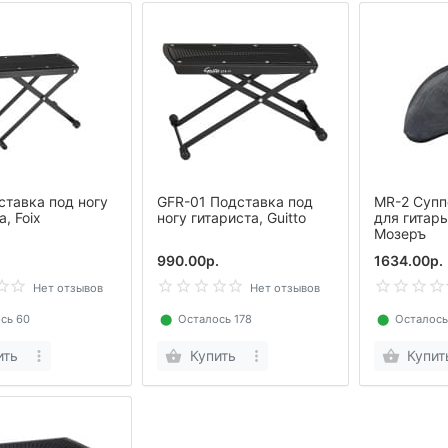
ставка под ногу
GFR-01 Подставка под
MR-2 Супп
а, Foix
ногу гитариста, Guitto
для гитары
Мозеръ
.
990.00р.
1634.00р.
Нет отзывов
Нет отзывов
сь 60
⬤
Осталось 178
⬤
Осталось
ить
Купить
Купит