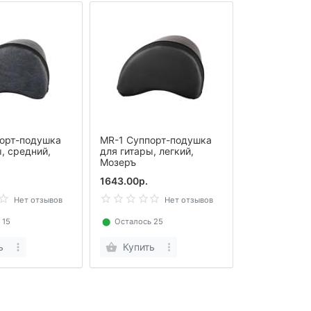
орт-подушка
MR-1 Суппорт-подушка
, средний,
для гитары, легкий,
Мозеръ
1643.00р.
Нет отзывов
Нет отзывов
 15
⬤
Осталось 25
ь
Купить