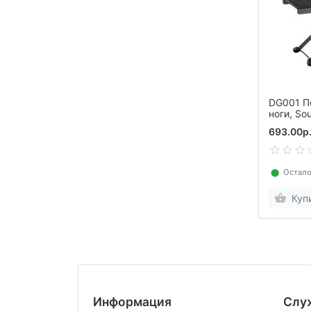
DG001 П
ноги, So
693.00р
⬤
Остало
Куп
Информация
Слу