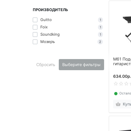
ПРОИЗВОДИТЕЛЬ
Guitto
1
Foix
1
Soundking
1
Мозеръ
2
M61 Под
гитарист
Сбросить
Выберите фильтры
634.00р
⬤
Остало
Куп