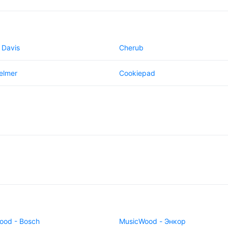
 Davis
Cherub
elmer
Cookiepad
ood - Bosch
MusicWood - Энкор