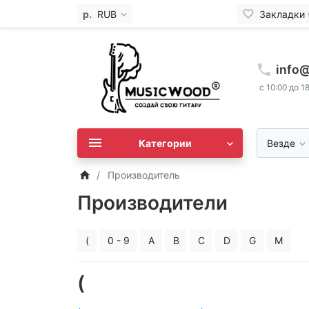
р.
RUB
Закладки 
info
с 10:00 до 1
Категории
Везде
Производитель
Производители
(
0 - 9
A
B
C
D
G
M
(