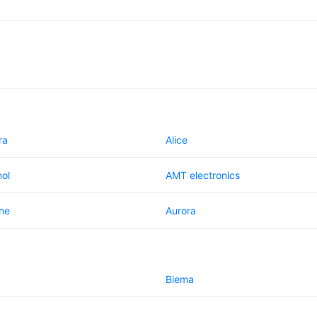
ra
Alice
ol
AMT electronics
ne
Aurora
Biema