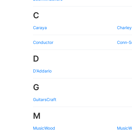
C
Caraya
Charley
Conductor
Conn-S
D
D'Addario
G
GuitarsCraft
M
MusicWood
MusicW