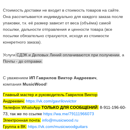
Стоимость доставки не входит в стоимость товаров на сайте.
Она рассчитывается индивидуально для каждого заказа после
упаковки, т.к. её размер зависит от
веса (объёма) самой
посылки, дальности отправления и ценности товара (все
посылки обязательно страхуются, исходя из стоимости
конкретного заказа).
Услуги
СДЭК и Деловых Линий оплачиваются при получении
, а
Почты - до отправки.
С уважением
ИП Гаврилов Виктор Андреевич
,
компания
MusicWood
!
Главный мастер и руководитель Гаврилов Виктор
Андреевич:
https://vk.com/gavrilovvictor
Телефон WhatsApp
ТОЛЬКО ДЛЯ СООБЩЕНИЙ
:
8-911-196-60-
73, так же по ссылке
https://wa.me/79111966073
Электронная почта:
info@musicwood.ru
Группа в ВК:
https://vk.com/musicwoodguitars