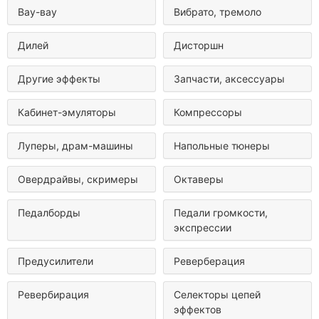
Вау-вау
Вибрато, тремоло
Дилей
Дисторшн
Другие эффекты
Запчасти, аксессуары
Кабинет-эмуляторы
Компрессоры
Луперы, драм-машины
Напольные тюнеры
Овердрайвы, скримеры
Октаверы
Педалборды
Педали громкости,
экспрессии
Предусилители
Реверберация
Ревербирация
Селекторы цепей
эффектов