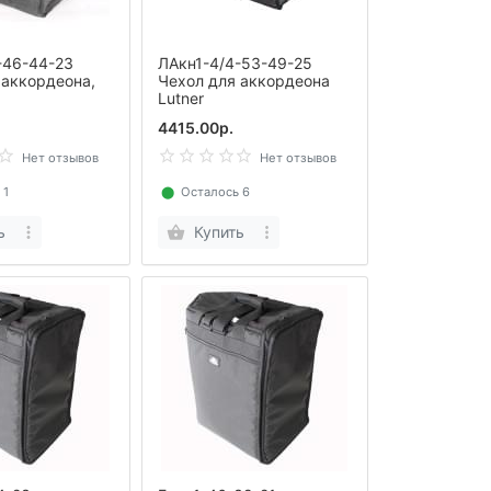
-46-44-23
ЛАкн1-4/4-53-49-25
 аккордеона,
Чехол для аккордеона
Lutner
4415.00р.
Нет отзывов
Нет отзывов
 1
⬤
Осталось 6
ь
Купить