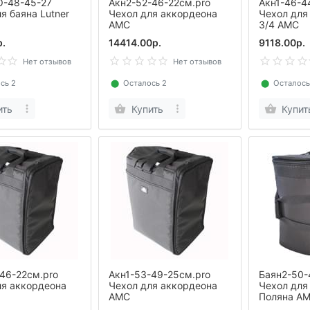
-48-45-27
Акн2-52-46-22см.pro
Акн1-46-4
я баяна Lutner
Чехол для аккордеона
Чехол для
AMC
3/4 AMC
р.
14414.00р.
9118.00р.
Нет отзывов
Нет отзывов
сь 2
⬤
Осталось 2
⬤
Осталось
ить
Купить
Купит
-46-22см.pro
Акн1-53-49-25см.pro
Баян2-50-
ля аккордеона
Чехол для аккордеона
Чехол для
AMC
Поляна A