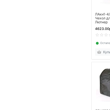
ЛАкн1-4
Чехол д
Лютнер
4623.00
⬤
Остало
Куп