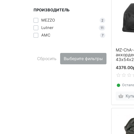
ПРОИЗВОДИТЕЛЬ
MEZZO
2
Lutner
11
AMC
7
MZ-ChA-
аккордео
Сбросить
Выберите фильтры
43х54х2
4376.00
⬤
Остало
Куп