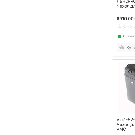
ЛБН2PRO
Чехол дл
6910.00
⬤
Остало
Куп
Акн1-52
Чехол д
AMC