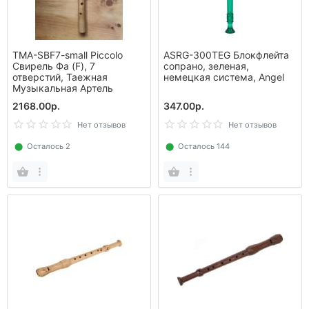
TMA-SBF7-small Piccolo
ASRG-300TEG Блокфлейта
Свирель Фа (F), 7
сопрано, зеленая,
отверстий, Таежная
немецкая система, Angel
Музыкальная Артель
2168.00р.
347.00р.
Нет отзывов
Нет отзывов
⬤
Осталось 2
⬤
Осталось 144