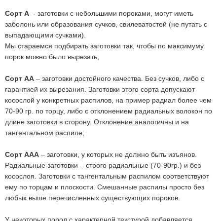
Сорт А
- заготовки с небольшими пороками, могут иметь
заболонь или образования сучков, свилеватостей (не путать с
выпадающими сучками).
Мы стараемся подбирать заготовки так, чтобы по максимуму
порок можно было вырезать;
Сорт АА
– заготовки достойного качества. Без сучков, либо с
гарантией их вырезания. Заготовки этого сорта допускают
косослой у конкретных распилов, на пример радиал более чем
70-90 гр. по торцу, либо с отклонением радиальных волокон по
длине заготовки в сторону. Отклонение аналогичны и на
тангентальном распиле;
Сорт ААА
– заготовки, у которых не должно быть изъянов.
Радиальные заготовки – строго радиальные (70-90гр.) и без
косослоя. Заготовки с тангентальным распилом соответствуют
ему по торцам и плоскости. Смешанные распилы просто без
любых выше перечисленных существующих пороков.
У некоторых пород с характерной текстурой добавляется