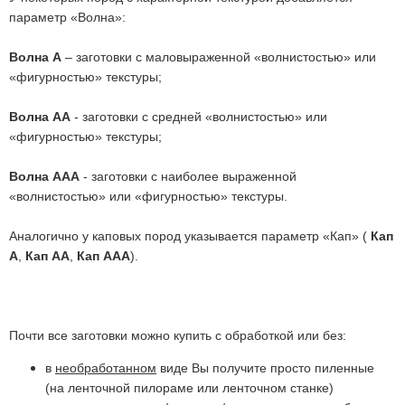
параметр «Волна»:
Волна А
– заготовки с маловыраженной «волнистостью» или
«фигурностью» текстуры;
Волна АА
- заготовки с средней «волнистостью» или
«фигурностью» текстуры;
Волна ААА
- заготовки с наиболее выраженной
«волнистостью» или «фигурностью» текстуры.
Аналогично у каповых пород указывается параметр «Кап» (
Кап
А
,
Кап АА
,
Кап ААА
).
Почти все заготовки можно купить с обработкой или без:
в
необработанном
виде Вы получите просто пиленные
(на ленточной пилораме или ленточном станке)