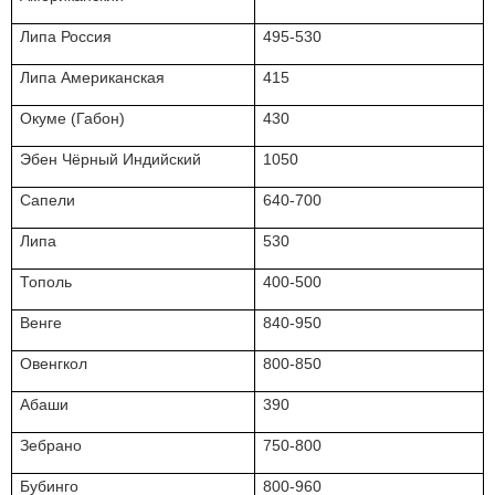
Липа Россия
495-530
Липа Американская
415
Окуме (Габон)
430
Эбен Чёрный Индийский
1050
Сапели
640-700
Липа
530
Тополь
400-500
Венге
840-950
Овенгкол
800-850
Абаши
390
Зебрано
750-800
Бубинго
800-960