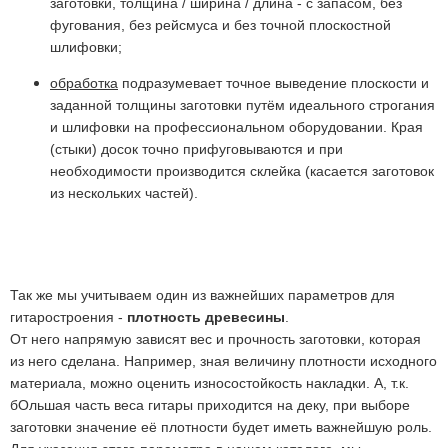
заготовки, толщина / ширина / длина - с запасом, без
фугования, без рейсмуса и без точной плоскостной
шлифовки;
обработка
подразумевает точное выведение плоскости и
заданной толщины заготовки путём идеального строгания
и шлифовки на профессиональном оборудовании. Края
(стыки) досок точно прифуговываются и при
необходимости производится склейка (касается заготовок
из нескольких частей).
Так же мы учитываем один из важнейших параметров для
гитаростроения -
плотность древесины
.
От него напрямую зависят вес и прочность заготовки, которая
из него сделана. Например, зная величину плотности исходного
материала, можно оценить износостойкость накладки. А, т.к.
бОльшая часть веса гитары приходится на деку, при выборе
заготовки значение её плотности будет иметь важнейшую роль.